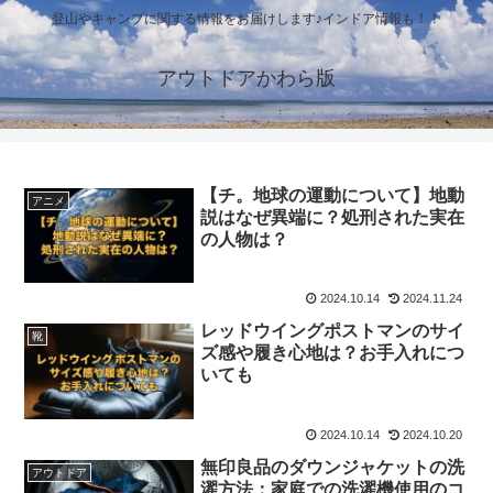
登山やキャンプに関する情報をお届けします♪インドア情報も！！
アウトドアかわら版
【チ。地球の運動について】地動
アニメ
説はなぜ異端に？処刑された実在
の人物は？
2024.10.14
2024.11.24
レッドウイングポストマンのサイ
靴
ズ感や履き心地は？お手入れにつ
いても
2024.10.14
2024.10.20
無印良品のダウンジャケットの洗
アウトドア
濯方法：家庭での洗濯機使用のコ