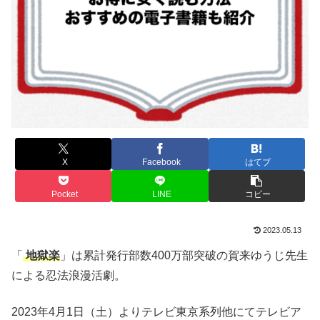
X
Facebook
はてブ
Pocket
LINE
コピー
2023.05.13
「
地獄楽
」は累計発行部数400万部突破の賀来ゆうじ先生
による忍法浪漫活劇。
2023年4月1日（土）よりテレビ東京系列他にてテレビア