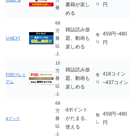
万
music.jp
り
書籍が楽し
円
冊
める
68
雑誌読み放
万
459円~480
有
題、動画も
冊
U-NEXT
り
円
以
楽しめる
上
15
雑誌読み放
万
418コイン
FODプレミ
有
題、動画も
冊
アム
り
~437コイン
以
楽しめる
上
68
dポイント
万
459円~480
無
がたまる、
冊
dブック
し
円
以
使える
上