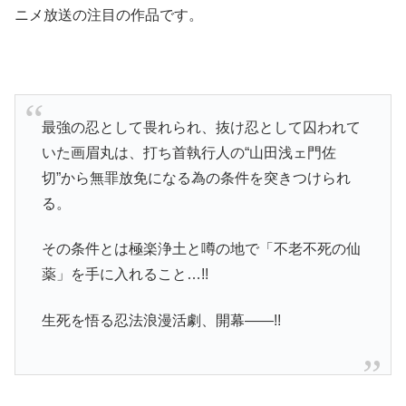
ニメ放送の注目の作品です。
最強の忍として畏れられ、抜け忍として囚われて
いた画眉丸は、打ち首執行人の“山田浅ェ門佐
切”から無罪放免になる為の条件を突きつけられ
る。
その条件とは極楽浄土と噂の地で「不老不死の仙
薬」を手に入れること…!!
生死を悟る忍法浪漫活劇、開幕――!!