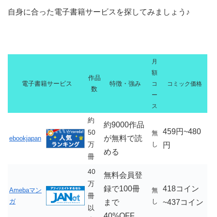
自身に合った電子書籍サービスを探してみましょう♪
月
額
作品
電子書籍サービス
特徴・強み
コ
コミック価格
数
ー
ス
約
約9000作品
459円~480
50
無
が無料で読
ebookjapan
万
し
円
める
冊
40
無料会員登
万
録で100冊
418コイン
Amebaマン
無
冊
ガ
し
まで
~437コイン
以
40%OFF