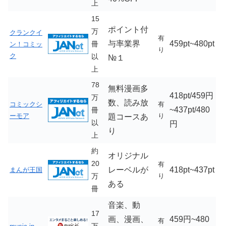
上
15
ポイント付
万
クランクイ
有
与率業界
459pt~480pt
冊
ン！コミッ
り
ク
以
№１
上
78
無料漫画多
418pt/459円
万
数、読み放
コミックシ
有
~437pt/480
冊
ーモア
り
題コースあ
以
円
り
上
約
オリジナル
20
有
レーベルが
418pt~437pt
まんが王国
万
り
ある
冊
音楽、動
17
画、漫画、
459円~480
有