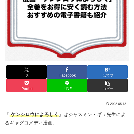
X
Facebook
はてブ
Pocket
LINE
コピー
2023.05.13
「
ケンシロウによろしく
」はジャスミン・ギュ先生によ
るギャグコメディ漫画。