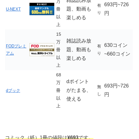
雑誌読み放
万
693円~726
有
題、動画も
冊
U-NEXT
り
円
以
楽しめる
上
15
雑誌読み放
万
630コイン
FODプレミ
有
題、動画も
冊
アム
り
~660コイン
以
楽しめる
上
68
dポイント
万
693円~726
無
がたまる、
冊
dブック
し
円
以
使える
上
コミック（紙）1冊の値段は
¥693
です。