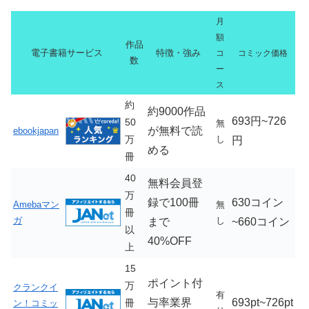
月
額
作品
電子書籍サービス
特徴・強み
コ
コミック価格
数
ー
ス
約
約9000作品
693円~726
50
無
が無料で読
ebookjapan
万
し
円
める
冊
40
無料会員登
万
録で100冊
630コイン
Amebaマン
無
冊
ガ
し
まで
~660コイン
以
40%OFF
上
15
ポイント付
万
クランクイ
有
与率業界
693pt~726pt
冊
ン！コミッ