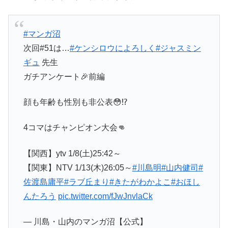
#マンガ沼
次回#51は…
#ケンシロウによろしく
#ジャスミン
ギュ
先生
ガチアンケート🎉前編
顔も年齢も性別も非公表😳⁉️
4コマはチャンピオン大会👊
【関西】ytv 1/8(土)25:42～
【関東】NTV 1/13(木)26:05～
#川島明
#山内健司
#
佐渡島庸平
#ラブ丘まり
#きたがわかよこ
#おほし
んたろう
pic.twitter.com/fJwJnvlaCk
— 川島・山内のマンガ沼【公式】