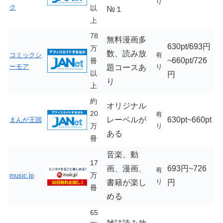
り
ク
以
№１
上
78
無料漫画多
630pt/693円
万
数、読み放
コミックシ
有
~660pt/726
冊
ーモア
り
題コースあ
以
円
り
上
約
オリジナル
20
有
レーベルが
630pt~660pt
まんが王国
万
り
ある
冊
音楽、動
17
画、漫画、
693円~726
有
万
music.jp
り
書籍が楽し
円
冊
める
65