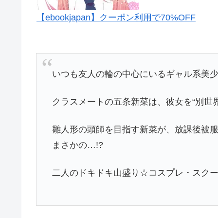
【ebookjapan】クーポン利用で70%OFF
いつも友人の輪の中心にいるギャル系美
クラスメートの五条新菜は、彼女を“別世
雛人形の頭師を目指す新菜が、放課後被
まさかの…!?
二人のドキドキ山盛り☆コスプレ・スクー