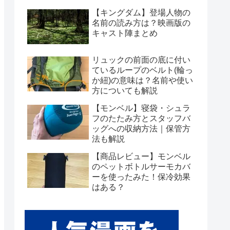
【キングダム】登場人物の
名前の読み方は？映画版の
キャスト陣まとめ
リュックの前面の底に付い
ているループのベルト(輪っ
か紐)の意味は？名前や使い
方についても解説
【モンベル】寝袋・シュラ
フのたたみ方とスタッフバ
ッグへの収納方法｜保管方
法も解説
【商品レビュー】モンベル
のペットボトルサーモカバ
ーを使ったみた！保冷効果
はある？