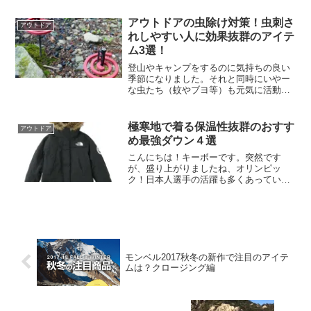
ている理由やサツキとの違いを解説しま
す。
アウトドアの虫除け対策！虫刺さ
アウトドア
れしやすい人に効果抜群のアイテ
ム3選！
登山やキャンプをするのに気持ちの良い
季節になりました。それと同時にいやー
な虫たち（蚊やブヨ等）も元気に活動を
開始する季節です。虫に刺されると楽し
いアウトドアもテンションが下がりま
す。今回はそんないや〜な虫を近づけな
極寒地で着る保温性抜群のおすす
アウトドア
いおすすめアイテムをご紹介...
め最強ダウン４選
こんにちは！キーボーです。突然です
が、盛り上がりましたね、オリンピッ
ク！日本人選手の活躍も多くあっていい
大会でしたね。しかし、屋外の会場は寒
そうでした。開催地の韓国・平昌では最
低気温が氷点下10℃以下にもなると
か・・このような環境ではそれな...
モンベル2017秋冬の新作で注目のアイテ
ムは？クロージング編