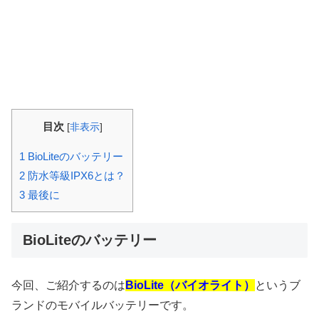
目次
[
非表示
]
1
BioLiteのバッテリー
2
防水等級IPX6とは？
3
最後に
BioLiteのバッテリー
今回、ご紹介するのは
BioLite
（バイオライト）
というブ
ランドのモバイルバッテリーです。