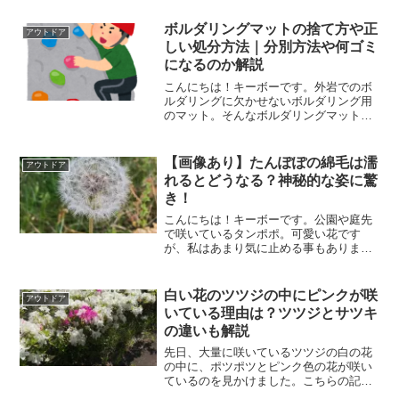
になっていた方、良かったら参考にして
下さいね。
ボルダリングマットの捨て方や正
アウトドア
しい処分方法｜分別方法や何ゴミ
になるのか解説
こんにちは！キーボーです。外岩でのボ
ルダリングに欠かせないボルダリング用
のマット。そんなボルダリングマットで
すが、買い替えなどで使わなくなったも
のはありませんか？こちらの記事では、
不要になったボルダリングマットの捨て
【画像あり】たんぽぽの綿毛は濡
アウトドア
方やそれ以外の処分方法に...
れるとどうなる？神秘的な姿に驚
き！
こんにちは！キーボーです。公園や庭先
で咲いているタンポポ。可愛い花です
が、私はあまり気に止める事もありませ
んでした。とある4月の雨上がりの朝、私
は見たことのない植物を見たのです！
白い花のツツジの中にピンクが咲
アウトドア
いている理由は？ツツジとサツキ
の違いも解説
先日、大量に咲いているツツジの白の花
の中に、ポツポツとピンク色の花が咲い
ているのを見かけました。こちらの記事
では、白のツツジの中にピンクが混じっ