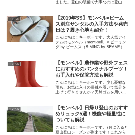
ました。登山の装備で大事なのは登山靴
です。もちろんお子様も登山靴は必要で
すよ。こちらの記事では、モンベルの子
供用の登山靴の紹介と、サイズ選びや靴
【2019年SS】モンベル×ビーム
モンベル
下についても解説します。
ス別注サンダルの入手方法や発売
日は？履き心地も紹介！
こんにちは！キーボーです。大人気アイ
テムのモンベル（mont-bell）× ビーミン
グ by ビームス（B:MING by BEAMS）別
注ソックオンサンダル。今年で第3弾とな
りますが、すぐに売り切れてしまうほど
の大人気サンダルです。今回は...
【モンベル】農作業や野外フェス
モンベル
におすすめのパンタナルブーツ！
お手入れや保管方法も解説
こんにちは！キーボーです。少し憂鬱な
雨も、お気に入りの長靴を履いて気分を
上げて行きませんか？天然ゴムを用いた
モンベルのパンタナルブーツは丈夫で見
た目も意外とおしゃれです♪こちらの記事
では、モンベルのパンタナルブーツの特
【モンベル】日帰り登山のおすす
モンベル
徴やお手入れ、保管方法...
めリュック5選！機能や軽量性に
ついても解説
こんにちは！キーボーです。7月に入ると
夏山登山シーズンが到来です！これから