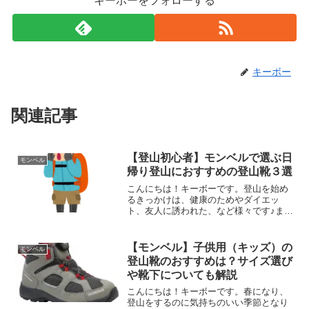
キーボーをフォローする
キーボー
関連記事
【登山初心者】モンベルで選ぶ日
モンベル
帰り登山におすすめの登山靴３選
こんにちは！キーボーです。登山を始め
るきっかけは、健康のためやダイエッ
ト、友人に誘われた、など様々です♪まず
は手軽に日帰り登山や軽装備の登山から
始めてみたい、という方はモンベルの登
山靴はいかがでしょうか。数ある登山装
【モンベル】子供用（キッズ）の
モンベル
備の中で登山靴は重要なア...
登山靴のおすすめは？サイズ選び
や靴下についても解説
こんにちは！キーボーです。春になり、
登山をするのに気持ちのいい季節となり