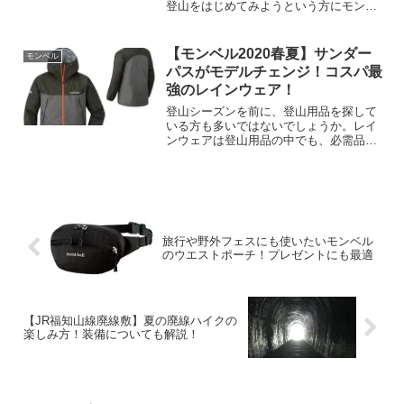
登山をはじめてみようという方にモンベ
ルのリュックはいかがでしょうか。こち
らの記事では、モンベルの日帰り登山の
おすすめリュックをご紹介します♪
【モンベル2020春夏】サンダー
モンベル
パスがモデルチェンジ！コスパ最
強のレインウェア！
登山シーズンを前に、登山用品を探して
いる方も多いではないでしょうか。レイ
ンウェアは登山用品の中でも、必需品と
されています。また、快適な登山をする
にもレインウェアの選び方が重要なポイ
ントとなります。こちらの記事では2020
年にモデルチェンジを...
旅行や野外フェスにも使いたいモンベル
のウエストポーチ！プレゼントにも最適
【JR福知山線廃線敷】夏の廃線ハイクの
楽しみ方！装備についても解説！