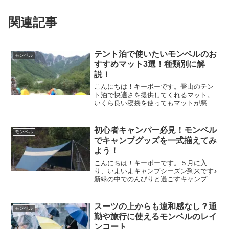
関連記事
テント泊で使いたいモンベルのお
モンベル
すすめマット3選！種類別に解
説！
こんにちは！キーボーです。登山のテン
ト泊で快適さを提供してくれるマット。
いくら良い寝袋を使ってもマットが悪け
ればその快適性は半減します。こちらの
記事では、テント泊で使うモンベルのマ
ットを種類別に解説します♪
初心者キャンパー必見！モンベル
モンベル
でキャンプグッズを一式揃えてみ
よう！
こんにちは！キーボーです。５月に入
り、いよいよキャンプシーズン到来です♪
新緑の中でのんびりと過ごすキャンプは
心も体もリフレッシュできますよね。今
回はキャンプを始めたいが何を揃えてい
いのかわからない方にモンベルのキャン
スーツの上からも違和感なし？通
モンベル
プグッズを紹介します。ぜ...
勤や旅行に使えるモンベルのレイ
ンコート