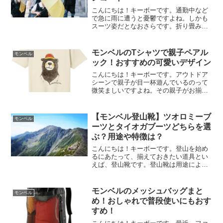
こんにちは！キーボーです。通勤中など
で急に雨に遭うと憂鬱ですよね。しかも
スーツ姿だとなおさらです。折り畳み傘
もいいですが、雨を防いでくれる範囲が
少ないので肩や背中が濡れてしまいま
す。
モンベルのTシャツで親子ペアル
モンベル
ック！おすすめの可愛いデザイン
こんにちは！キーボーです。アウトドア
シーンで親子が目一杯遊んでいるのって
微笑ましいですよね。その親子がお揃い
のTシャツを着ていたら可愛いと思いませ
んか？親子でペアルック！想像しただけ
でもワクワクしてきます♪そんな注目度抜
【モンベル登山靴】ツオロミーブ
モンベル
群で可愛いモンベルの...
ーツとタイオガブーツどちらを選
ぶ？用途や特徴は？
こんにちは！キーボーです。登山を始め
るにあたって、揃えておきたい道具とい
えば、登山靴です。登山靴は用途によっ
て選ぶ必要があり、初めて登山靴の購入
を考えている方はどれを選べばいいのか
わからないですよね。今回は、登山初心
モンベルのメッシュバッグまと
モンベル
者にこそ履いていただきた...
め！おしゃれで普段使いにもおす
すめ！