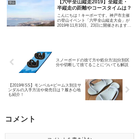
なんと５６km！フルマラソンより長
【六甲全山縦走2019】全縦走・
登山
い・・しかもアップダウンが...
半縦走の距離やコースタイムは？
こんにちは！キーボーです。神戸市主催
の登山イベント「六甲全山縦走大会」が
2019年11月10日、23日に開催されます。
昨年と同様に、全縦走と半縦走のコース
設定があります。こちらの記事では、六
甲全山縦走大会における、全縦走ならび
に半縦走の距離...
スノーボードの捨て方や処分方法|分別区
分や切断して捨てることについても解説
【2019年SS】モンベル×ビームス別注サ
ンダルの入手方法や発売日は？履き心地
も紹介！
コメント