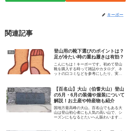
キーボー
関連記事
登山用の靴下選びのポイントは？
登山
足が冷たい時の重ね履きは有効？
こんにちは！キーボーです。初めて登山
靴を購入する時って雑誌やカタログ、ネ
ットの口コミなどを参考にしたり、実際
にアウトドアショップに出向いて品定め
をしたり、結構時間がかかりますよね。
一方、靴下は、「分厚ければいいでし
【百名山】大山（伯耆大山）登山
登山
ょ」、「スキー用があるから...
の5月・6月の装備や服装について
解説！お土産や特産物も紹介
国地方最高峰の大山。百名山でもある大
山は登山初心者にも人気の高い山で、シ
ーズンにもなるとたいへん賑わいます。
特に6月は大山夏山開き祭りもあり、本格
的な登山シーズンの到来となります。こ