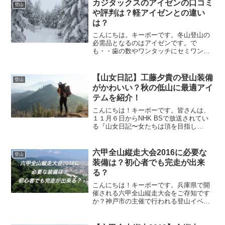
ちらの記事では、初夏の大山（伯耆大
カジタックスのアイゼンの口コミ
登山
山）登山の装備や服装について解説しま
や評判は？軽アイゼンとの違い
す。
は？
こんにちは。キーボーです。冬山登山の
必需品となるのはアイゼンです。で
も・・歯の数やワンタッチにセミワンタ
ッチ？軽アイゼンじゃダメなの？どれを
選んだらいいのかわからないですよね。
今回はコストパフォーマンスに優れたカ
【山女日記】工藤夕貴の登山装備
登山
ジタックスのアイゼンを用途別...
がかわいい？秋の低山に最適アイ
テムを紹介！
こんにちは！キーボーです。皆さんは、
１１月６日からNHK BSで放送されてい
る『山女日記〜女たちは頂を目指し
て〜』をご覧になられていますか？出演
者の装備などが、センスも良くてとても
参考になったのでまとめてみました。原
六甲全山縦走大会2016に必要な
登山
作は湊かなえさん原作は『...
装備は？初心者でも完走が出来
る？
こんにちは！キーボーです。兵庫県で開
催される六甲全山縦走大会をご存知です
か？神戸市の主催で行われる登山イベン
トで、西は須磨から東は宝塚まで、六甲
山系を縦走します。縦走コースの距離は