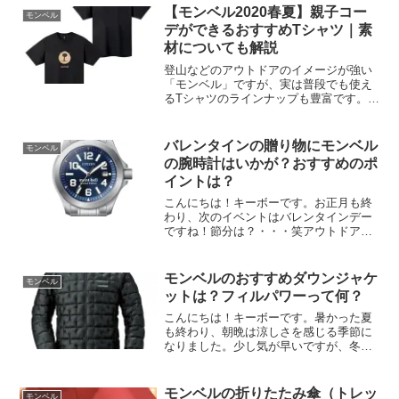
では、新しくなったモンベルのアルパイ
【モンベル2020春夏】親子コー
モンベル
ンクルーザー250...
デができるおすすめTシャツ｜素
材についても解説
登山などのアウトドアのイメージが強い
「モンベル」ですが、実は普段でも使え
るTシャツのラインナップも豊富です。そ
の中でも、デザインがかわいいTシャツも
多いのですが、親子コーデができるTシャ
ツもあります。今回はモンベル2020春夏
バレンタインの贈り物にモンベル
モンベル
の親子コーデが...
の腕時計はいかが？おすすめのポ
イントは？
こんにちは！キーボーです。お正月も終
わり、次のイベントはバレンタインデー
ですね！節分は？・・・笑アウトドアを
趣味とする男性にプレゼントをするな
ら、外せないのはアウトドアウオッチで
すね。カシオをはじめ、様々なブランド
モンベルのおすすめダウンジャケ
モンベル
からアウトドアウオッチが出...
ットは？フィルパワーって何？
こんにちは！キーボーです。暑かった夏
も終わり、朝晩は涼しさを感じる季節に
なりました。少し気が早いですが、冬に
活躍するダウンジャケットをご紹介しま
すw秋の登山やテント泊、キャンプでは
防寒着として、またタウンユースとして
モンベルの折りたたみ傘（トレッ
モンベル