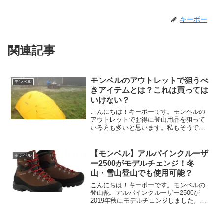
キーボー
関連記事
モンベルのアウトレットで狙うべ
モンベル
きアイテムとは？これは買っては
いけない？
こんにちは！キーボーです。モンベルの
アウトレットでお得に登山用品を狙って
いる方も多いと思います。私もそうです
＾＾アウトレットって現行の商品ではな
いというだけで、全然問題ないですもん
ね・・・本当に問題ない？w今回はモン
【モンベル】アルパインクルーザ
モンベル
ベルのアウトレットで狙い...
ー2500がモデルチェンジ！冬
山・雪山登山でも使用可能？
こんにちは！キーボーです。モンベルの
登山靴、アルパインクルーザー2500が
2019年秋にモデルチェンジしました。ア
ルプスのテント泊や縦走などオールラウ
ンドに使える登山靴です。こちらの記事