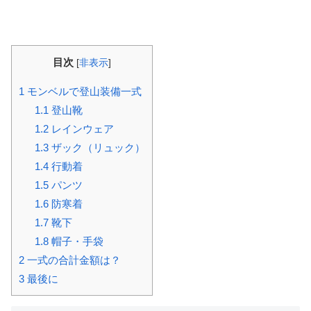
目次
[
非表示
]
1
モンベルで登山装備一式
1.1
登山靴
1.2
レインウェア
1.3
ザック（リュック）
1.4
行動着
1.5
パンツ
1.6
防寒着
1.7
靴下
1.8
帽子・手袋
2
一式の合計金額は？
3
最後に