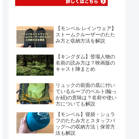
【モンベル レインウェア】
ストームクルーザーのたた
み方と収納方法を解説
【キングダム】登場人物の
名前の読み方は？映画版の
キャスト陣まとめ
リュックの前面の底に付い
ているループのベルト(輪っ
か紐)の意味は？名前や使い
方についても解説
【モンベル】寝袋・シュラ
フのたたみ方とスタッフバ
ッグへの収納方法｜保管方
法も解説