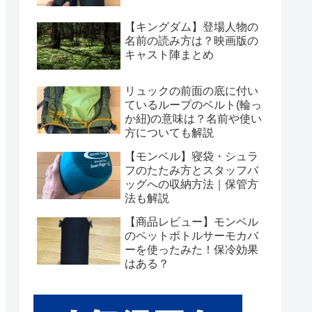
【キングダム】登場人物の
名前の読み方は？映画版の
キャスト陣まとめ
リュックの前面の底に付い
ているループのベルト(輪っ
か紐)の意味は？名前や使い
方についても解説
【モンベル】寝袋・シュラ
フのたたみ方とスタッフバ
ッグへの収納方法｜保管方
法も解説
【商品レビュー】モンベル
のペットボトルサーモカバ
ーを使ったみた！保冷効果
はある？