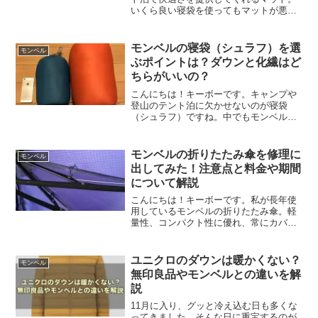
いくら良い寝袋を使ってもマットが悪け
ればその快適性は半減します。こちらの
記事では、テント泊で使うモンベルのマ
ットを種類別に解説します♪
モンベルの寝袋（シュラフ）を選
モンベル
ぶポイントは？ダウンと化繊はど
ちらがいいの？
こんにちは！キーボーです。キャンプや
登山のテント泊に欠かせないのが寝袋
（シュラフ）ですね。中でもモンベルの
寝袋はあらゆる環境に対応できるように
たくさんの種類があります。ただ種類が
多くてどれを選べばいいのか分からな
モンベルの折りたたみ傘を修理に
モンベル
い、と思っている方もいるので...
出してみた！注意点と料金や期間
について解説
こんにちは！キーボーです。私が長年使
用しているモンベルの折りたたみ傘。軽
量性、コンパクト性に優れ、常にカバン
に入っています♪ただ、丈夫な作りの傘と
は言え、ガタが出てきます。モンベルで
は取り扱い商品の修理もやっており、傘
ユニクロのダウンは暖かくない？
モンベル
の修理も受け付けてくれ...
無印良品やモンベルとの違いを解
説
11月に入り、グッと冷え込む日も多くな
ってきました。そんな日に重宝するのが