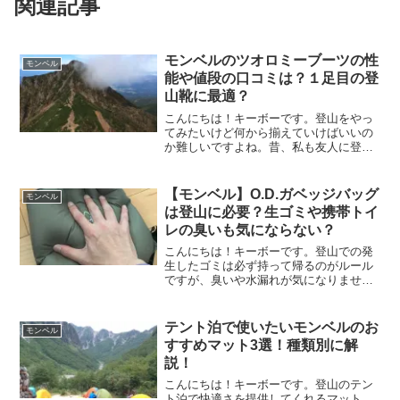
関連記事
モンベルのツオロミーブーツの性
モンベル
能や値段の口コミは？１足目の登
山靴に最適？
こんにちは！キーボーです。登山をやっ
てみたいけど何から揃えていけばいいの
か難しいですよね。昔、私も友人に登山
に誘われたけど何を用意すればいいのか
さっぱり分からず、近所のスーパーにた
またまあったモンベルを訪れたのです
【モンベル】O.D.ガベッジバッグ
モンベル
が・・これから登山を始めて...
は登山に必要？生ゴミや携帯トイ
レの臭いも気にならない？
こんにちは！キーボーです。登山での発
生したゴミは必ず持って帰るのがルール
ですが、臭いや水漏れが気になりません
か？生ゴミや携帯トイレを入れても臭い
が気にならない便利アイテム、モンベル
の「O.D.ガベッジバッグ」をご紹介しま
テント泊で使いたいモンベルのお
モンベル
す♪
すすめマット3選！種類別に解
説！
こんにちは！キーボーです。登山のテン
ト泊で快適さを提供してくれるマット。